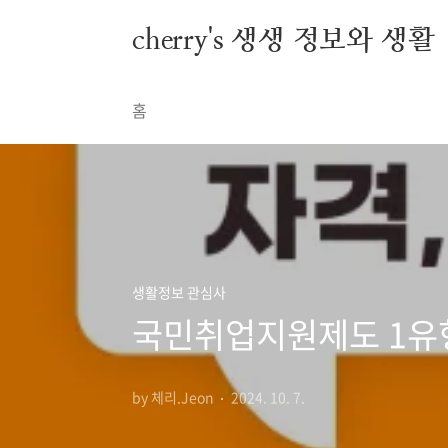
본문 바로가기
cherry's 생생 정보와 생활
홈
생활정보 관심사
국민취업지원제도 1유형
by 체리.Jeon
2024. 10. 7.