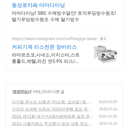
8
동성로카페 마마다이닝
마마다이닝! SBS 수제빙수달인! 토끼푸딩빙수원조!
딸기푸딩빙수원조 수제 딸기빙수
https://www.instagram.com/coffeegige.lease
광고
커피기계 리스전문 장비리스
라마르조코,시네소,이지스터,스트
롱홀드,박텔,라진 연5.9% 리스/렌
탈 전문 한과장
'
생생관심사
' 카테고리의 다른 글
디지털 온누리 상품권 (카드형, 모바일) 앱 사
2025.02.09
용방법 15% 할인 사용처
건강의 뇌과학 자청의 1000만원빵 로또 독후
(0)
2025.01.26
감 독서 이벤트 책 추천 리뷰
2024 제13회 대구커피&카페박람회 일정 무료
(0)
2024.10.30
사전등록 엑스코 행사
2024 서울카페쇼 주요행사 일정 내용 장소 코
(5)
2024.10.22