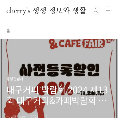
본문 바로가기
cherry's 생생 정보와 생활
홈
생생관심사
대구커피 박람회 2024 제13
회 대구커피&카페박람회 티
켓 사전등록할인 주요행사 대
by 체리.Jeon
2024. 11. 2.