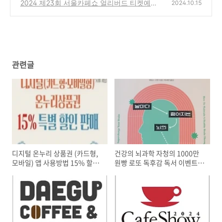
엑스
2024 제23회 서울카페쇼 얼리버드 티켓예매
(7)
2024.10.15
코엑스 Cafe Show Seoul 기본정보
(9)
관련글
디지털 온누리 상품권 (카드형,
건강의 뇌과학 자청의 1000만
모바일) 앱 사용방법 15% 할인
원빵 로또 독후감 독서 이벤트
사용처
책 추천 리뷰