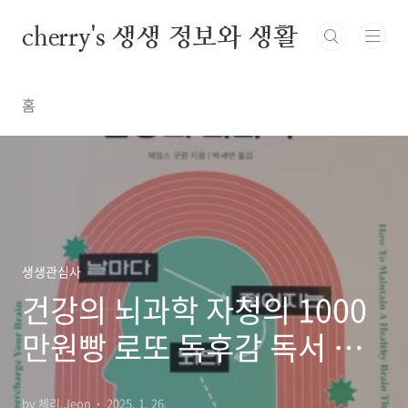
본문 바로가기
cherry's 생생 정보와 생활
홈
생생관심사
건강의 뇌과학 자청의 1000
만원빵 로또 독후감 독서 이
벤트 책 추천 리뷰
by 체리.Jeon
2025. 1. 26.