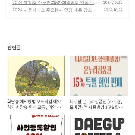
박람회 티켓 사전등록할인 주요행사 대회 대구
2024 제13회 대구커피&카페박람회 일정 무료
2024.10.30
엑스코
사전등록 엑스코 행사
(6)
2024 서울카페쇼 주요행사 일정 내용 장소 코
(5)
2024.10.22
엑스
(7)
관련글
화담숲 예약방법 모노레일 예약
디지털 온누리 상품권 (카드형,
하기 화담숲 위치 교통 , 예약 취
모바일) 앱 사용방법 15% 할인
소 및 환불
사용처