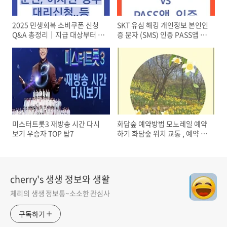
2025 민생회복 소비쿠폰 신청
SKT 유심 해킹 개인정보 본인인
Q&A 총정리｜지급 대상부터 이
증 문자 (SMS) 인증 PASS앱 안
의신청까지(신생아, 미성년자,
전 인증
군인, 이사자, 요양병원거주자,
사망자 등)
미스터트롯3 재방송 시간 다시
화담숲 예약방법 모노레일 예약
보기 우승자 TOP 탑7
하기 화담숲 위치 교통 , 예약 취
소 및 환불
cherry's 생생 정보와 생활
체리의 생생 정보통~소소한 관심사
구독하기