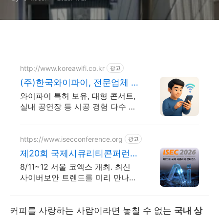
http://www.koreawifi.co.kr
광고
(주)한국와이파이, 전문업체 설
계및구축
와이파이 특허 보유, 대형 콘서트,
실내 공연장 등 시공 경험 다수 벤
처 기업 어디서나 끊김없이! 와이
파이특허 보유, 다양한 시공경험을
가진 전문성있는 기업
https://www.isecconference.org
광고
제20회 국제시큐리티콘퍼런스
ISEC 2026
8/11~12 서울 코엑스 개최. 최신
사이버보안 트렌드를 미리 만나보
세요!
커피를 사랑하는 사람이라면 놓칠 수 없는
국내 상