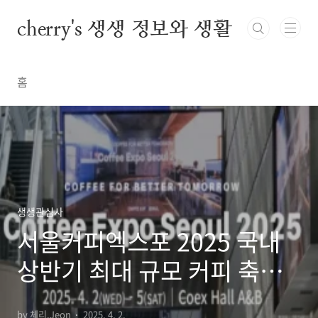
본문 바로가기
cherry's 생생 정보와 생활
홈
생생관심사
서울커피엑스포 2025 국내
상반기 최대 규모 커피 축제
행사정보 코엑스
by 체리.Jeon
2025. 4. 2.