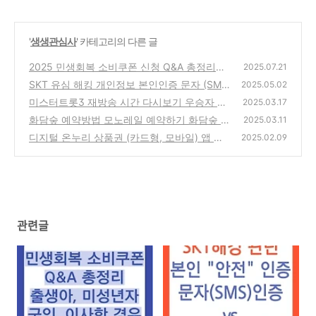
'
생생관심사
' 카테고리의 다른 글
2025 민생회복 소비쿠폰 신청 Q&A 총정리｜
2025.07.21
지급 대상부터 이의신청까지(신생아, 미성년
SKT 유심 해킹 개인정보 본인인증 문자 (SM
2025.05.02
자, 군인, 이사자, 요양병원거주자, 사망자 등)
S) 인증 PASS앱 안전 인증
미스터트롯3 재방송 시간 다시보기 우승자 T
(0)
2025.03.17
(2)
OP 탑7
화담숲 예약방법 모노레일 예약하기 화담숲 위
(0)
2025.03.11
치 교통 , 예약 취소 및 환불
디지털 온누리 상품권 (카드형, 모바일) 앱 사
(0)
2025.02.09
용방법 15% 할인 사용처
(0)
관련글