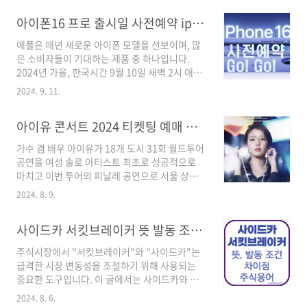
가 가능해졌습니다. 이 글에서는 아이폰16시리
아이폰16 프로 출시일 사전예약 iphone16 pro 스펙 애플 홈페이지
즈 사전예약, 기간, 출시일, 판매처별(쿠팡, 통신
사별 SKT, KT, LG, 애플공식홈페이지) 사전예약
애플은 매년 새로운 아이폰 모델을 선보이며, 많
혜택과 방법에 대해 알아보겠습니다. 아이폰16
은 소비자들이 기대하는 제품 중 하나입니다.
사전예약, 기간, 출시일아이폰16(iphone16)일
2024년 가을, 한국시간 9월 10일 새벽 2시 애플
반, 프로라인 출시일이 2024년 9월20일 금요일
은 새로운 아이폰 시리즈를 발표하였습니다. 특
입니다. 사전예약은 평균 일주일 전부터이며
2024. 9. 11.
히, 아이폰 16, 프로 등 많은 기대를 모으고 있으
2024년 9월 13일 금요일 21시부터 이며, 사전예
며, 사전예약은 오는 9월 13일, 예정출시일은 9
약 기간은 9월 13일 21시 ~ 9월 19일 23시 59분
아이유 콘서트 2024 티켓팅 예매 방법 가격 선예매 9월 상암 앵콜 일정 시간
월 20일으로 보입니다. 이 글에서는 아이폰 16,
까지입니..
프로 등 출시일과 사전예약 정보, 스펙 등에 대해
가수 겸 배우 아이유가 18개 도시 31회 월드투어
알아보겠습니다. 아이폰16 프로 출시일 & 사전
공연을 여성 솔로 아티스트 최초로 성공적으로
예약아이폰 16, 프로 출시일은 2024년 9월 20일
마치고 이번 투어의 피날레 공연으로 서울 상암
금요일이며, 사전예약은 일반적으로 제품 출시
에서 2024년 9월 21일(토) ~ 22일(일) 앵콜 공연
일주일 전부터 시작됩니다. 따라서 아이폰 16 시
2024. 8. 9.
을 합니다. 이 글에서는 2024 아이유 콘서트 서
리즈 사전예약은 9월 13일 21시부터 9월 19일
울 상암 앵콜 공연 티켓팅 예매, 선예매, 기간(시
23시 59분까지입니다.애플 공식 홈페이지와 주
사이드카 서킷브레이커 뜻 발동 조건 시간 차이점 코스닥 코스피 주식용어
간), 일정, 가격 등 자세히 알아보겠습니다. 2024
요 오픈마켓(쿠팡), 통..
아이유 콘서트 앵콜_9월 상암2024년 9월 상암
주식시장에서 "서킷브레이커"와 "사이드카"는
에서 열리는 아이유 앵콜 콘서트 기본정보입니
급격한 시장 변동성을 조절하기 위해 사용되는
다. 공연명2024 IU HEREH WORLD TOUR
중요한 도구입니다. 이 글에서는 사이드카와 서
CONCERT ENCORE : THE WINNING공연 일시
킷브레이커의 뜻, 발동 조건, 차이점에 대해 코스
2024. 09. 21. 토(오후 7시) ~ 2024. 09. 22. 일
2024. 8. 6.
피와 코스닥 시장을 중심으로 자세히 알아보겠습