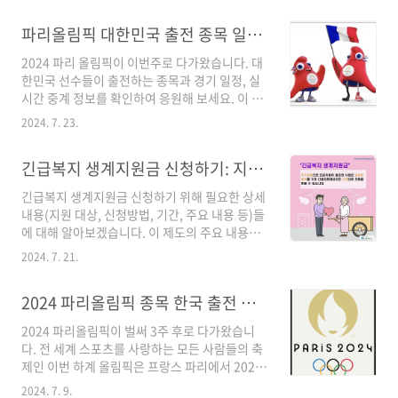
요일(오후 7시)공연장서울 월드컵 경기장티켓 가
니다. 코스피, 코스닥 서킷브레이크코스피, 코스
격187,000원 ~ 88,000..
파리올림픽 대한민국 출전 종목 일정 시간, 파리 올림픽 중계 바로보기 2024 파리올림픽 공식 앱 다운로드하기
닥 양시장 모두 2024년 08월 05일 사이드카에
이어 서킷브레이커까지 발동하였습니다.2024년
2024 파리 올림픽이 이번주로 다가왔습니다. 대
8월5일 오전 11시 기준으로 코스피 시장이 5%
한민국 선수들이 출전하는 종목과 경기 일정, 실
대 하락하면서 사이드카가 발동(오후 1 시대에
시간 중계 정보를 확인하여 응원해 보세요. 이 글
코스닥) 되었고, 코로나19 이후로는 5% 로대까
에서는 대한민국 선수들의 파리올림픽에서 경기
지 하락한 거는 처음 보는 것 같은데요.곧 이어
2024. 7. 23.
일정과 시간, 실시간 중계 보기에 대해 자세히 알
8%대로 하락하며 08월 05일 오후 1시 56분에
아보겠습니다. 2024 파리 올림픽 2024년 파리
코스닥 서킷브레이커 발동, 코스피는 오후 2시
긴급복지 생계지원금 신청하기: 지원 대상 신청 방법 기간 주요 내용
올림픽은 전 세계 스포츠 팬들이 기다려온 하계
14분에 서킷브레이커 발동하였습니다. 주식용어
스포츠 이벤트입니다. 프랑스 파리에서 개최되
사이..
긴급복지 생계지원금 신청하기 위해 필요한 상세
며, 전 세계 수많은 국가의 선수들이 각종 종목에
내용(지원 대상, 신청방법, 기간, 주요 내용 등)들
서 기량을 겨루게 됩니다. 이번 파리 올림픽은
에 대해 알아보겠습니다. 이 제도의 주요 내용과
2024년 07월 26일부터 08월 11일까지 진행되
특징, 신청방법은 다음과 같습니다. 긴급복지 생
며 다양한 경기장에서 열릴 것입니다. 대한민국
2024. 7. 21.
계지원금 긴급복지생계지원금은 갑작스러운 위
선수들도 22개 종목에서 메달을 목표로 출전할
기상황으로 생계유지가 어려워진 저소득 가구를
예정입니다.2024 파리올림픽 공식 앱 다운로드
2024 파리올림픽 종목 한국 출전 종목 일정 파리 올림픽 마스코트
대상으로 생계, 주거지원, 의료 등 일시적으로 신
2024 파리올림픽 공식 앱을 다운로드하여 실시..
속하게 위기상항에서 빠르게 벗어날 수 있게 지
2024 파리올림픽이 벌써 3주 후로 다가왔습니
원해 주는 제도입니다. 긴급복지생계지원금 지
다. 전 세계 스포츠를 사랑하는 모든 사람들의 축
원 대상 긴급복지지원금 지원 대상은 다음과 같
제인 이번 하계 올림픽은 프랑스 파리에서 2024.
은 위기상황에 처한 가구로 소득기준과 재산기준
07. 26 ~ 2024. 08. 11까지 개최됩니다. 이번 글
이 충족하는 사람입니다. 주소득자의 사망, 실직,
2024. 7. 9.