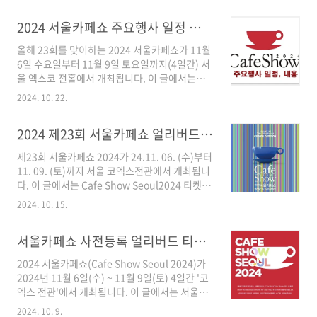
일반인들에게 유익한 정보와 네트워킹의 장을 제
보, 엑스코 행사 관련 내용 등 알아보겠습니다.
공합니다. 최신트렌드를 파악하며 다양한 브랜
2024 서울카페쇼 주요행사 일정 내용 장소 코엑스
>> 대구커피&카페박람회 공식 홈페이지 2024
드의 신제품과 시그니처를 만나볼 수 있는, 매년..
제13회 대구커피&카페박람회2024 제13회 대
올해 23회를 맞이하는 2024 서울카페쇼가 11월
구커피&카페박람회는 대구에서 개최되는 주요
6일 수요일부터 11월 9일 토요일까지(4일간) 서
커피 및 카페 산업 관련 전시회입니다. 대구커피
울 엑스코 전홀에서 개최됩니다. 이 글에서는
&카페박람회는 커피 산업의 최신 트렌드를 파악
2024 서울카페쇼에서 전시회와 함께 진행되는
하고, 다양한 브랜드의 제품을 경험할 수 있는 좋
2024. 10. 22.
세미나, 컨퍼런스 등 주요 행사 일정과 내용, 장소
은 기회입니다.커피 애호가들과 업계 관계자들에
에 대해 알아보겠습니다. >> 서울카페쇼 공식 홈
게 유익한 정보와 네트워킹의 장을 제공하는 중
2024 제23회 서울카페쇼 얼리버드 티켓예매 코엑스 Cafe Show Seoul 기본정보
페이지 GO! 2024 서울카페쇼2024 서울카페쇼
요한 행사로 자리매김하고 있습니다. 다양한 커
는 2002년 아시아 최초의 커피 전문 전시회로 시
피 관련 ..
제23회 서울카페쇼 2024가 24.11. 06. (수)부터
작하여 매년 11월에 개최되는 아시아 최대 규모
11. 09. (토)까지 서울 코엑스전관에서 개최됩니
의 커피 및 카페 산업 전문 전시회입니다.서울카
다. 이 글에서는 Cafe Show Seoul2024 티켓 사
페쇼는 글로벌 커피 산업과 식음료 문화 활성화
전등록, 장소(코엑스), 개요 등 기본정보에 대해
를 위한 세계 최대 규모의 비즈니스 플랫폼으로
2024. 10. 15.
알아보겠습니다. >> 2024 제23회 서울카페쇼
자리 잡았습니다. 아시아 최대 규모 커피 행사인
홈페이지 제23회 서울카페쇼2024제23회 서울
서울카페쇼는 커피뿐만 아니라 차, 디저트, 아이
서울카페쇼 사전등록 얼리버드 티켓 할인 월드커피리더스포럼 사전예약 Cafe Show Seoul 2024
카페쇼2024는 커피업계 태동기부터 대한민국
스크림, 원부재료, 인테리어, 머신, 서..
커피업계와 함께 성장해 온 카페쇼이며, 글로벌
2024 서울카페쇼(Cafe Show Seoul 2024)가
커피산업과 식음료 문화 활성화를 위해 매년 11
2024년 11월 6일(수) ~ 11월 9일(토) 4일간 '코
월에 개최되는 세계 최대 규모의 플랫폼입니
엑스 전관'에서 개최됩니다. 이 글에서는 서울카
다.2024 서울카페쇼 참가업체는 35개국 675개
페쇼 3차 얼리버드 티켓할인 사전등록과 서울카
사 3,750 브랜드가 참가합니다. COLORFUL
2024. 10. 9.