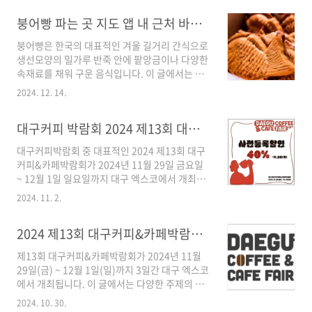
아보겠습니다. 구글 애드센스 오류: 광고 크롤러
붕어빵 파는 곳 지도 앱 내 근처 바로 확인하기
오류 해결 방법광고 크롤러 오류 발생에는 다양
한 원인이 있습니다. 아래에서 자세히 알아보겠
붕어빵은 한국의 대표적인 겨울 길거리 간식으로
습니다. 1. 오류 발생 확인 및 원인 파악 애드센스
생선모양의 밀가루 반죽 안에 팥앙금이나 다양한
대시보드 확인 애드센스 홈페이지 상단에 노란색
속재료를 채워 구운 음식입니다. 이 글에서는 대
경고 메시지가 표시되면 크롤러 오류 발생을 의
표적인 겨울간식 붕어빵! 내 근처 파는 곳(지도,
심할 수 있습니다. 구체적인 오류 위치를 파악하
2024. 12. 14.
앱)을 바로 확인해 볼 수 있는 방법에 대해 이야기
기 위해 애드센스에서 제공하는 상세 정보를 확
해 보겠습니다. >> 내 근처 붕어빵 파는 곳 바로
인해야 합니다.>> 구글 애드센스 바로가기 광고
대구커피 박람회 2024 제13회 대구커피&카페박람회 티켓 사전등록할인 주요행사 대회 대구 엑스코
가기 붕어빵 파는 곳 (지도, 앱) 내 근처 바로 확인
크롤러 오류 발생 원인robots.txt 파일 오류: 크
방법붕어빵 파는 곳이 다양한 이유로 언제부턴가
롤러..
대구커피박람회 중 대표적인 2024 제13회 대구
많이 사라지고 이제는 먹고 싶어도 파는 곳을 잘
커피&카페박람회가 2024년 11월 29일 금요일
찾지 못해 못 먹을 때가 많은데요. 내 근처 붕어빵
~ 12월 1일 일요일까지 대구 엑스코에서 개최됩
파는 곳(지도, 앱)을 빠르게 바로 확인해 볼 수 있
니다. 이 글에서는 매년 11월 대구에서 개최되는
는 방법 아래에서 알아보겠습니다. 1. 당근마켓:
2024. 11. 2.
유일한 커피박람회인 제13회 대구커피 앤 카페
붕어빵 파는곳 찾기 당근마켓의 동네생활코너 겨
박람회 관련 정보(개요, 대회, 장소 엑스코, 등)에
울간식지도에서 붕어빵 파는 곳을 찾을 수 있습
2024 제13회 대구커피&카페박람회 일정 무료 사전등록 엑스코 행사
대해 알아보겠습니다. >>대구커피&카페박람회
니다.>> 당근마켓(구글) 설치..
홈페이지 대구커피 박람회: 2024 제13회 대구커
제13회 대구커피&카페박람회가 2024년 11월
피&카페박람회, 티켓할인2024 제13회 대구커
29일(금) ~ 12월 1일(일)까지 3일간 대구 엑스코
피&카페박람회는 대구에서 개최되는 커피산업
에서 개최됩니다. 이 글에서는 다양한 주제의 커
관련 대표적인 커피박람회입니다.국내. 외 커피,
피전시와 부대행사까지 함께 열리는 대구커피 앤
카페 관련 전문가 및 애호가들과 업계 관계자들,
2024. 10. 30.
카페박람회의 일정, 무료 사전등록, 할인티켓정